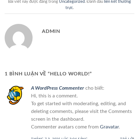
Bài viết này được đăng trong
Uncategorized
. Đánh dấu
liên kết thường
trực
.
ADMIN
1 BÌNH LUẬN VỀ “
HELLO WORLD!
”
A WordPress Commenter
cho biết:
Hi, this is a comment.
To get started with moderating, editing, and
deleting comments, please visit the Comments
screen in the dashboard.
Commenter avatars come from
Gravatar
.